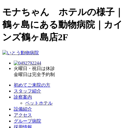
モナちゃん ホテルの様子｜
鶴ヶ島にある動物病院｜カイ
ンズ鶴ヶ島店2F
火曜日・祝日は休診
金曜日は完全予約制
初めてご来院の方
スタッフ紹介
診察案内
ペットホテル
設備紹介
アクセス
グループ病院
採用情報