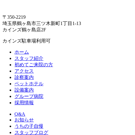
〒350-2219
埼玉県鶴ヶ島市三ツ木新町1丁目1-13
カインズ鶴ヶ島店2F
カインズ駐車場利用可
ホーム
スタッフ紹介
初めてご来院の方
アクセス
診察案内
ペットホテル
設備案内
グループ病院
採用情報
Q&A
お知らせ
うちの子自慢
スタッフブログ