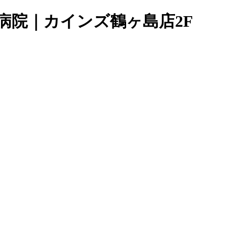
病院｜カインズ鶴ヶ島店2F